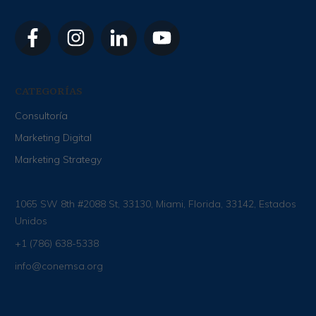
CATEGORÍAS
Consultoría
Marketing Digital
Marketing Strategy
1065 SW 8th #2088 St, 33130, Miami, Florida, 33142, Estados
Unidos
+1 (786) 638-5338
info@conemsa.org