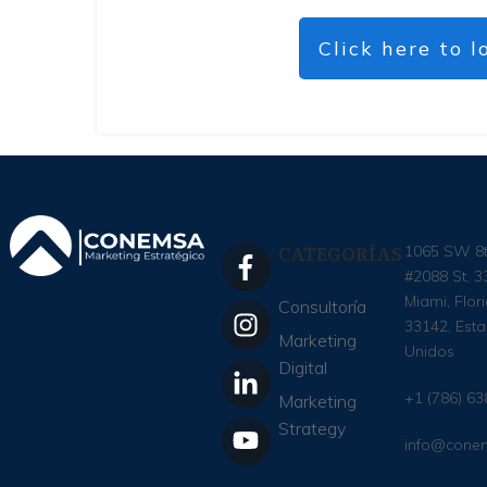
Click here to l
CATEGORÍAS
1065 SW 8
#2088 St, 3
Miami, Flori
Consultoría
33142, Est
Marketing
Unidos
Digital
+1 (786) 6
Marketing
Strategy
info@cone