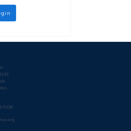
ogin
th
3130,
da,
ados
38-5338
msa.org